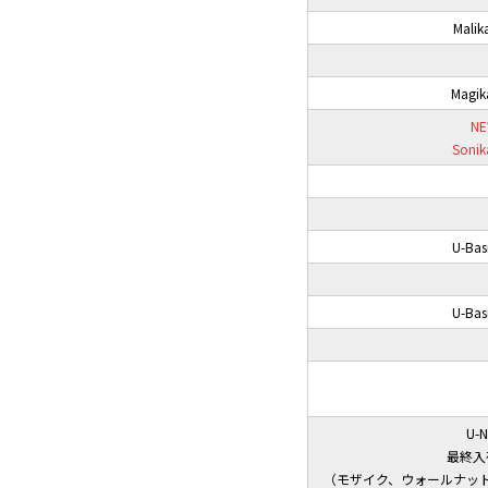
Malik
Magik
NE
Sonik
U-Bas
U-Bas
U-N
最終入
（モザイク、ウォールナッ