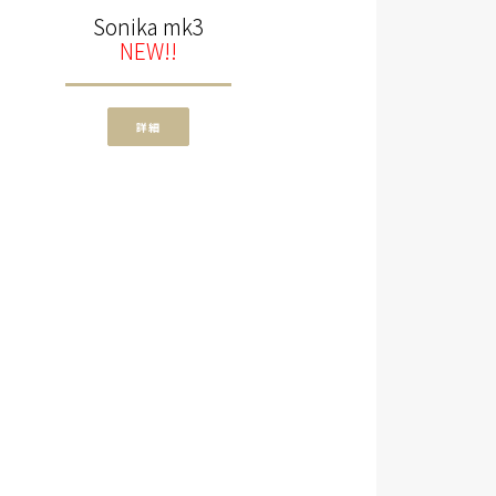
Sonika mk3
NEW!!
詳細