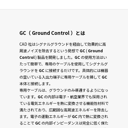
GC（ Ground Control ）とは
CAD 社はシグナルグラウンドを経由して効果的に高
周波ノイズを除去するという発想で
GC
(
Ground
Control
) 製品を開発しました。
GC
の使用方法はい
たって簡単で、専用のケーブルを使用してシグナルグ
ラウンドを
GC
に接続するだけです。具体的には機器
の空いている入出力端子に専用ケーブルを挿して
GC
本体と接続します。
専用ケーブルは、グラウンドのみ導通するようになっ
ています。
GC
の内部は電子・航空業界でも採用され
ている電気エネルギーを熱に変換させる機能性材料で
満たされており、広範囲な高周波エネルギーを除去し
ます。電子の運動エネルギーが
GC
内で熱に変換され
ることで
GC
の内部インピーダンスは完全に低く保た