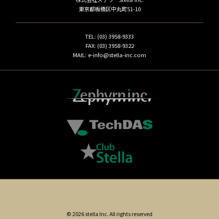
東京都板橋区中丸町51-10
TEL: (03) 3958-9333
FAX: (03) 3958-9322
MAIL: e-info@stella-inc.com
© 2026 stella Inc. All rights reserved