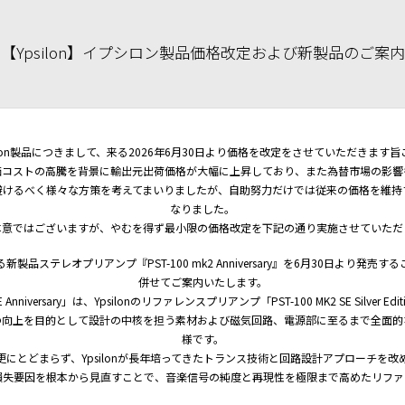
【Ypsilon】イプシロン製品価格改定および新製品のご案内
ilon製品につきまして、来る2026年6月30日より価格を改定をさせていただきます
価コストの高騰を背景に輸出元出荷価格が大幅に上昇しており、また為替市場の影響
避けるべく様々な方策を考えてまいりましたが、自助努力だけでは従来の価格を維持
なりました。
本意ではございますが、やむを得ず最小限の価格改定を下記の通り実施させていただ
製品ステレオプリアンプ『PST-100 mk2 Anniversary』を6月30日より発売
併せてご案内いたします。
SE Anniversary」は、Ypsilonのリファレンスプリアンプ「PST-100 MK2 SE Silver 
の向上を目的として設計の中核を担う素材および磁気回路、電源部に至るまで全面的
様です。
更にとどまらず、Ypsilonが長年培ってきたトランス技術と回路設計アプローチを改
損失要因を根本から見直すことで、音楽信号の純度と再現性を極限まで高めたリファ