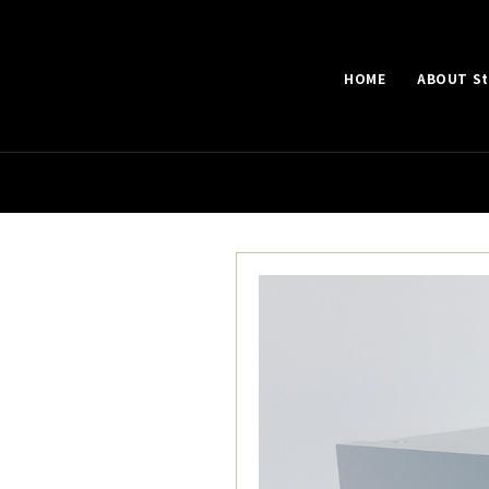
HOME
ABOUT Ste
【Yps