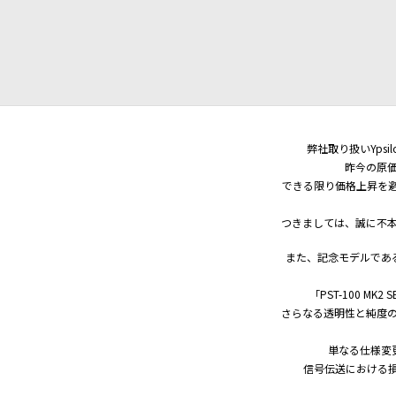
弊社取り扱いYps
昨今の原
できる限り価格上昇を
つきましては、誠に不
また、記念モデルである新
「PST-100 MK2 
さらなる透明性と純度
単なる仕様変
信号伝送における