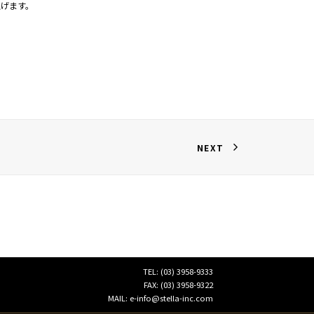
上げます。
。
NEXT
TEL: (03) 3958-9333
FAX: (03) 3958-9322
MAIL: e-info@stella-inc.com