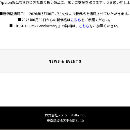
Ypsilon製品ならびに弊社取り扱い製品に、篤いご支援を賜りますようお願い申し
■新価格適用日: 2026年 6月30日ご注文分より新価格を適用させていただきます
■2026年6月30日からの新価格は
こちら
をご参照ください。
■ 『PST-100 mk2 Anniversary 』の詳細は、
こちら
をご参照ください。
NEWS & EVENTS
株式会社ステラ Stella Inc.
東京都板橋区中丸町51-10